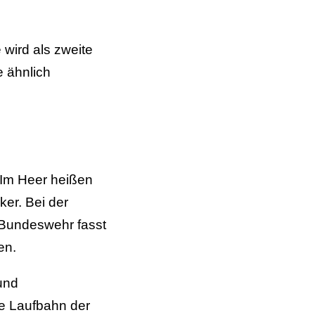
wird als zweite
e ähnlich
. Im Heer heißen
ker. Bei der
e Bundeswehr fasst
en.
 und
ie Laufbahn der