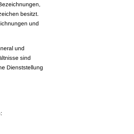
 Bezeichnungen,
eichen besitzt.
eichnungen und
eneral und
ltnisse sind
ine Dienststellung
: