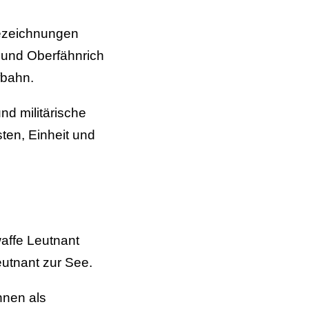
Bezeichnungen
e und Oberfähnrich
fbahn.
nd militärische
ten, Einheit und
affe Leutnant
utnant zur See.
nnen als