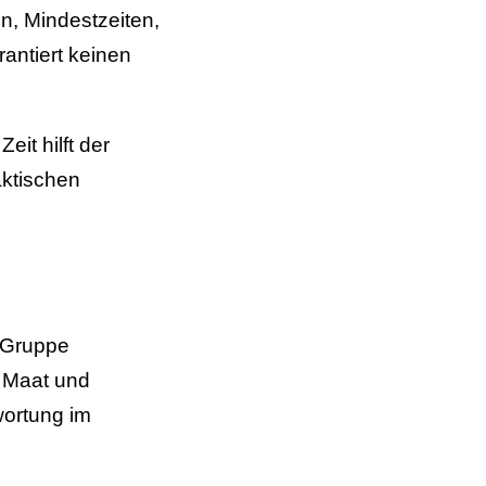
, Mindestzeiten,
antiert keinen
it hilft der
aktischen
r Gruppe
n Maat und
ortung im