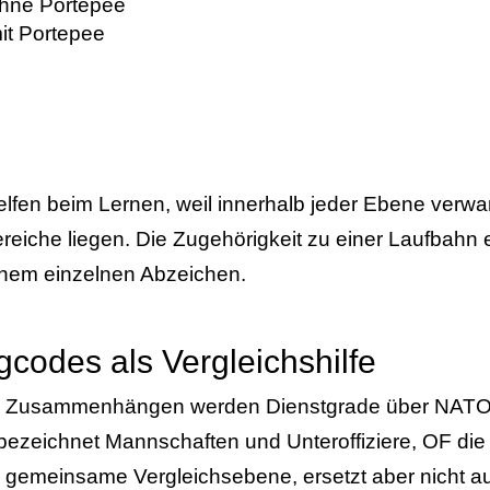
 ohne Portepee
mit Portepee
lfen beim Lernen, weil innerhalb jeder Ebene verw
eiche liegen. Die Zugehörigkeit zu einer Laufbahn e
einem einzelnen Abzeichen.
odes als Vergleichshilfe
len Zusammenhängen werden Dienstgrade über NAT
ezeichnet Mannschaften und Unteroffiziere, OF die O
e gemeinsame Vergleichsebene, ersetzt aber nicht a