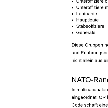
Unteroffiziere
Unteroffiziere 
Leutnante
Hauptleute
Stabsoffiziere
Generale
Diese Gruppen he
und Erfahrungsber
nicht allein aus 
NATO-Rangc
In multinationa
eingeordnet. OR b
Code schafft ein