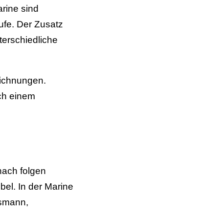
rine sind
ufe. Der Zusatz
terschiedliche
eichnungen.
ach einem
nach folgen
el. In der Marine
smann,