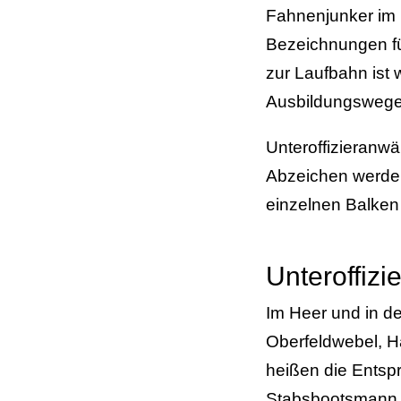
Fahnenjunker im H
Bezeichnungen fü
zur Laufbahn ist 
Ausbildungswege
Unteroffizieranw
Abzeichen werden
einzelnen Balken
Unteroffizi
Im Heer und in d
Oberfeldwebel, H
heißen die Ents
Stabsbootsmann 