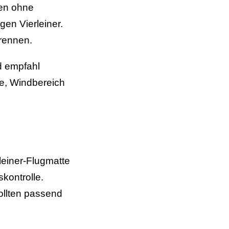
gen ohne
en Vierleiner.
trennen.
d empfahl
fe, Windbereich
leiner-Flugmatte
skontrolle.
ollten passend