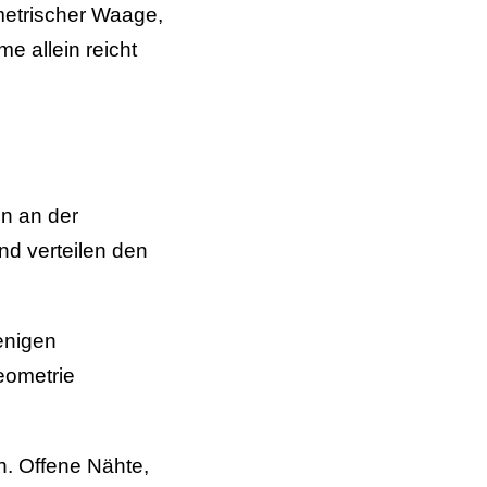
mmetrischer Waage,
e allein reicht
n an der
nd verteilen den
enigen
eometrie
n. Offene Nähte,