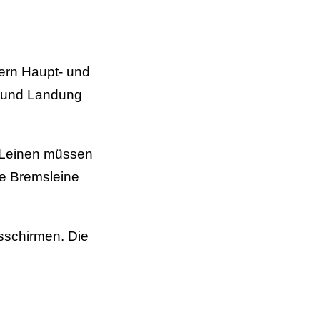
ern Haupt- und
g und Landung
r Leinen müssen
ne Bremsleine
nsschirmen. Die