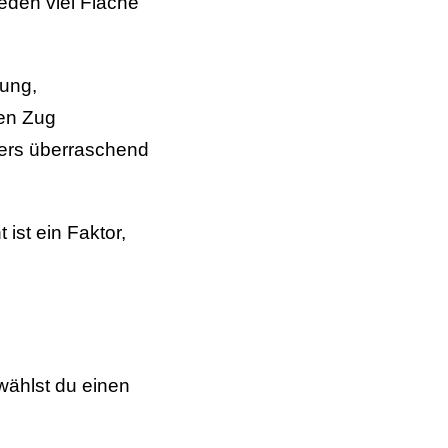
ieden viel Fläche
kung,
hen Zug
sters überraschend
ist ein Faktor,
wählst du einen