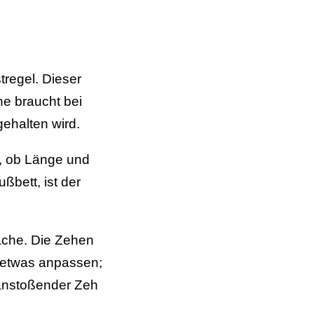
tregel. Dieser
he braucht bei
gehalten wird.
t, ob Länge und
ßbett, ist der
läche. Die Zehen
te etwas anpassen;
 anstoßender Zeh