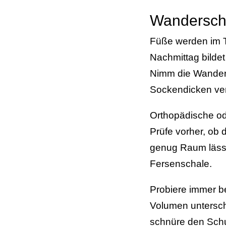
Wandersch
Füße werden im T
Nachmittag bildet
Nimm die Wanders
Sockendicken ve
Orthopädische ode
Prüfe vorher, ob
genug Raum lässt
Fersenschale.
Probiere immer b
Volumen untersche
schnüre den Sch