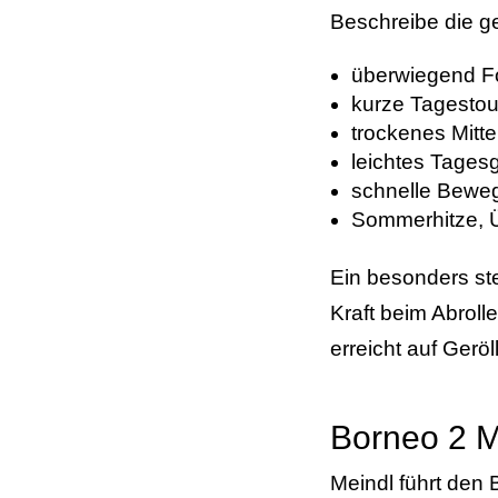
Beschreibe die g
überwiegend Fo
kurze Tagestou
trockenes Mitte
leichtes Tages
schnelle Bewe
Sommerhitze, Ü
Ein besonders st
Kraft beim Abrol
erreicht auf Gerö
Borneo 2 
Meindl führt den 