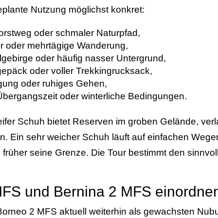
eplante Nutzung möglichst konkret:
rstweg oder schmaler Naturpfad,
r oder mehrtägige Wanderung,
lgebirge oder häufig nasser Untergrund,
gepäck oder voller Trekkingrucksack,
gung oder ruhiges Gehen,
bergangszeit oder winterliche Bedingungen.
eifer Schuh bietet Reserven im groben Gelände, ver
len. Ein sehr weicher Schuh läuft auf einfachen We
ll früher seine Grenze. Die Tour bestimmt den sinnv
MFS und Bernina 2 MFS einordne
Borneo 2 MFS aktuell weiterhin als gewachsten Nubuk