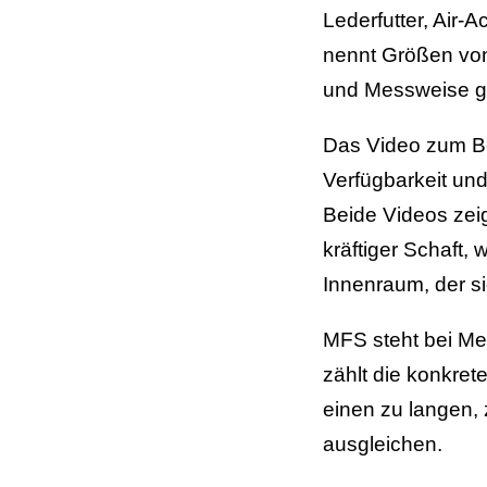
Lederfutter, Air-A
nennt Größen von
und Messweise g
Das Video zum Be
Verfügbarkeit un
Beide Videos zeig
kräftiger Schaft,
Innenraum, der s
MFS steht bei Me
zählt die konkret
einen zu langen,
ausgleichen.