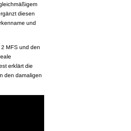
, gleichmäßigem
ergänzt diesen
Markenname und
o 2 MFS und den
reale
t erklärt die
on den damaligen