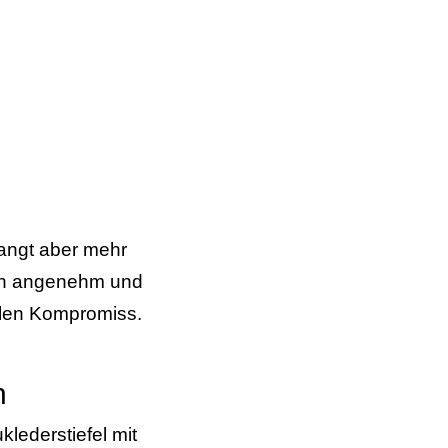
langt aber mehr
gen angenehm und
ollen Kompromiss.
n
lederstiefel mit