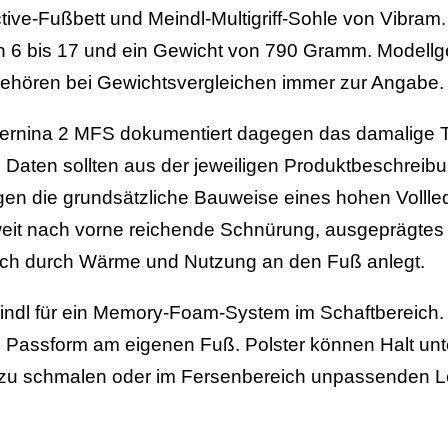
ctive-Fußbett und Meindl-Multigriff-Sohle von Vibram.
 6 bis 17 und ein Gewicht von 790 Gramm. Modellg
ehören bei Gewichtsvergleichen immer zur Angabe.
rnina 2 MFS dokumentiert dagegen das damalige Te
d Daten sollten aus der jeweiligen Produktbeschrei
en die grundsätzliche Bauweise eines hohen Volllede
 weit nach vorne reichende Schnürung, ausgeprägtes 
ich durch Wärme und Nutzung an den Fuß anlegt.
indl für ein Memory-Foam-System im Schaftbereich.
e Passform am eigenen Fuß. Polster können Halt unt
 zu schmalen oder im Fersenbereich unpassenden Le