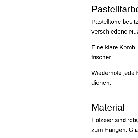
Pastellfar
Pastelltöne besit
verschiedene Nu
Eine klare Kombin
frischer.
Wiederhole jede H
dienen.
Material
Holzeier sind robu
zum Hängen. Glas 