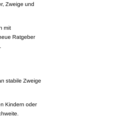
er, Zweige und
n mit
r neue Ratgeber
.
an stabile Zweige
nen Kindern oder
chweite.