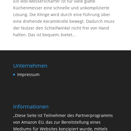
Ein Roll-Messerschärfer ist für viele glatte
Küchenmesser eine schnelle und unkomplizierte
Lösung. Die Klinge wird durch eine Führung über
eine drehende Keramikrolle bewegt. Dadurch muss
der Nutzer den Schleifwinkel nicht frei von Hand
halten. Das ist bequem, bietet...
Unternehmen
Impressum
Informationen
„Diese Seite ist Teilnehmer des Partnerprogramms
von Amazon EU, das zur Bereitstellung eines
Mediums für Websites konzipiert wurde, mittels