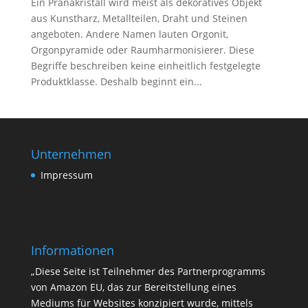
Ein Pranakristall wird meist als dekoratives Objekt
aus Kunstharz, Metallteilen, Draht und Steinen
angeboten. Andere Namen lauten Orgonit,
Orgonpyramide oder Raumharmonisierer. Diese
Begriffe beschreiben keine einheitlich festgelegte
Produktklasse. Deshalb beginnt ein...
Unternehmen
Impressum
Informationen
„Diese Seite ist Teilnehmer des Partnerprogramms
von Amazon EU, das zur Bereitstellung eines
Mediums für Websites konzipiert wurde, mittels